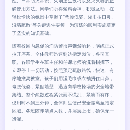
性、日常防火常识、火场逃生技巧以及灭火器的正
确使用方法。同学们听得聚精会神，积极互动，在
轻松愉快的氛围中掌握了“弯腰低姿、湿巾捂口鼻、
沿墙疏散”等关键逃生要领，为演练的顺利实施奠定
了坚实的知识基础。
随着校园内急促的消防警报声骤然响起，演练正式
拉开序幕。全体教师迅速到达指定岗位，各司其
职。各班学生在班主任和任课老师的沉着指挥下，
立即停止一切活动，按照预定疏散路线，快速、有
序地撤离教室。孩子们用湿毛巾或衣袖捂住口鼻，
弯腰低姿，紧贴墙壁，迅速向学校操场的安全地带
集结。整个疏散过程紧张而不慌乱，紧凑而有序，
仅用时不到三分钟，全体师生便已安全撤离至指定
区域。各班随即清点人数，并层层上报，确保无一
遗漏。