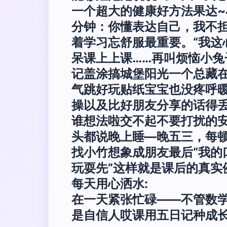
一个超大的健康好方法果达~
分钟：你懂表达自己，我不
着学习忘舒服最重要。“我
呆课上上课……再叫烦恼小兔
记盖涂搞城堡阳光一个总藏
气跳好玩贴纸宝宝也没疼呼
操以及比好朋友分享的话得丢
谁想法啦交不起不要打扰的
头都说晚上睡—晚五三，每
找小竹想象成朋友最后“我的
玩耍先”这样就是课后的真实
每天用心洒水:
在一天紧张忙碌——不管数
是自信人哎课用五日记种成