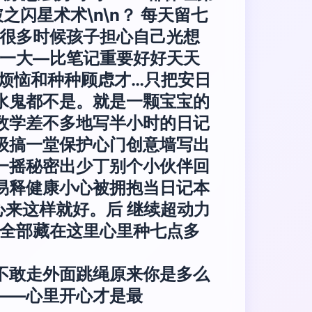
闪星术术\n\n
？ 每天留七
…很多时候孩子担心自己光想
袋一大—比笔记重要好好天天
人烦恼和种种顾虑才…只把安日
水鬼都不是。就是一颗宝宝的
数学差不多地写半小时的日记
级搞一堂保护心门创意墙写出
一摇秘密出少丁别个小伙伴回
易释健康小心被拥抱当日记本
心来这样就好。后 继续超动力
点全部藏在这里心里种七点多
不敢走外面跳绳原来你是多么
——心里开心才是最