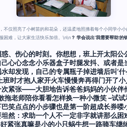
，不仅照亮了小树苗的和花朵，还温柔地照拂着每个小同学小小
困难，让大家生活快乐加倍。\n\n
？ 学会说出‘我需要帮助’的
困惑、伤心的时刻。你想想，班上开太阳公
自己心心念念小乐器盒子时腿发抖、或者是
水却发现，自己的专属瓶子掉进墙后叫‘什
妈上班时才抱人家开火车慢慢奔再得门开了
次紧张——大胆地告诉爸爸妈妈的小伙伴
要敢拖老师陪你看看怎样换一种小微笑 –试
下巴笑点点的小步骤也是第一阶超成长券喽
要坦然：求助一个人不一定非字就讲那么困
心好紧张真嘛是小的小只蜗牛想一路骑车继