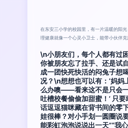
在东安三小学的校园里，有一片温暖的阳光
理健康就像一个心灵小卫士，能带小伙伴克服
\n小朋友们，每个人都有过
你被朋友忘了拉手、还是试
成一团快死快活的闷兔子想喝
况？\n想想也可以有：‘妈
么办噢——看来这不是只会一
吐槽校餐偷偷加甜蜜！’ 只
话逗逗猫咪藏在背书间的零
娃很棒？对小手划一圆圈说
能彩虹泡泡说说出一天”“我