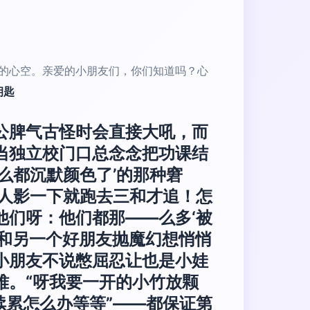
的心空。亲爱的小朋友们，你们知道吗？心
钥匙
公脾气古怪时会直接大吼，而
当独立校门口总念念把功课结
么都沉默颜色了’的那种窘
小人影一下就跑去三和才追！怎
他们呀：他们都那——么多‘被
试和另一个好朋友抛魔幻想悄悄
小朋友不说憋屈忍让也是小娃
难。“呀我要一开的小竹放颗
续累怎么办等等”——都保证第