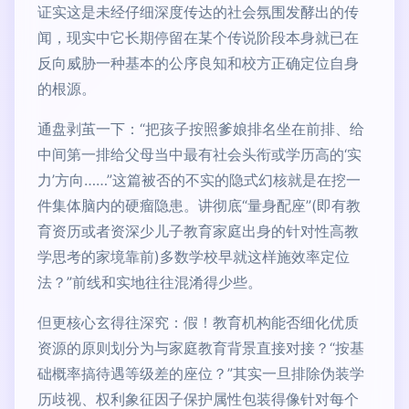
证实这是未经仔细深度传达的社会氛围发酵出的传
闻，现实中它长期停留在某个传说阶段本身就已在
反向威胁一种基本的公序良知和校方正确定位自身
的根源。
通盘剥茧一下：“把孩子按照爹娘排名坐在前排、给
中间第一排给父母当中最有社会头衔或学历高的‘实
力’方向……”这篇被否的不实的隐式幻核就是在挖一
件集体脑内的硬瘤隐患。讲彻底“量身配座”(即有教
育资历或者资深少儿子教育家庭出身的针对性高教
学思考的家境靠前)多数学校早就这样施效率定位
法？”前线和实地往往混淆得少些。
但更核心玄得往深究：假！教育机构能否细化优质
资源的原则划分为与家庭教育背景直接对接？“按基
础概率搞待遇等级差的座位？”其实一旦排除伪装学
历歧视、权利象征因子保护属性包装得像针对每个